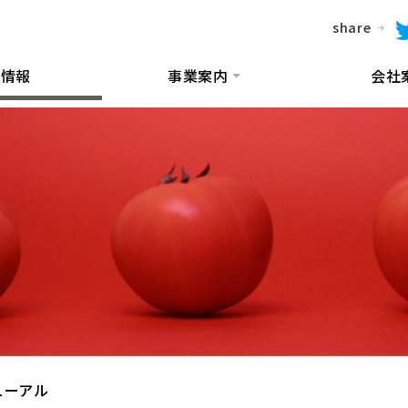
share
着情報
事業案内
会社
ューアル